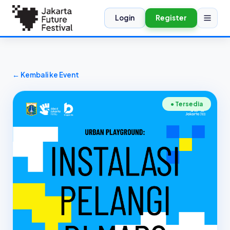
Login
Register
← Kembali ke Event
● Tersedia