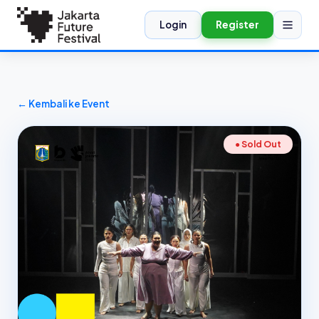
Login
Register
← Kembali ke Event
● Sold Out