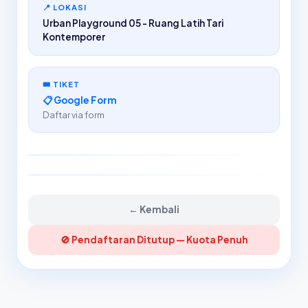
📍 LOKASI
Urban Playground 05 - Ruang Latih Tari
Kontemporer
🎟️ TIKET
📋 Google Form
Daftar via form
← Kembali
🚫 Pendaftaran Ditutup — Kuota Penuh